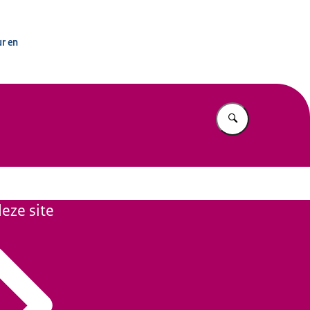
erwijsregio’s
ur en
Vul in wat u z
eze site