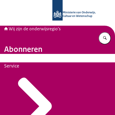
Naar de homepage van Wij zijn de on
Ministerie van Onderwijs,
Cultuur en Wetenschap
Wij zijn de onderwijsregio’s
Vu
Abonneren
Service