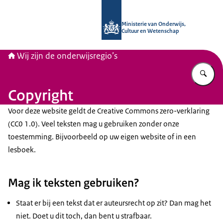
Naar de homepage van Wij zijn de on
Ministerie van Onderwijs,
Cultuur en Wetenschap
Wij zijn de onderwijsregio’s
Vu
Copyright
Voor deze website geldt de Creative Commons zero-verklaring
(CC0 1.0). Veel teksten mag u gebruiken zonder onze
toestemming. Bijvoorbeeld op uw eigen website of in een
lesboek.
Mag ik teksten gebruiken?
Staat er bij een tekst dat er auteursrecht op zit? Dan mag het
niet. Doet u dit toch, dan bent u strafbaar.