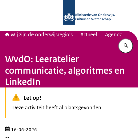
Naar de homepage van Wij zijn de on
Ministerie van Onderwijs,
Cultuur en Wetenschap
Wij zijn de onderwijsregio’s
Actueel
Agenda
Vu
WvdO: Leeratelier
communicatie, algoritmes en
LinkedIn
Let op!
Deze activiteit heeft al plaatsgevonden.
16-06-2026