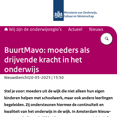
Naar de homepage van Wij zijn de on
Ministerie van Onderwijs,
Cultuur en Wetenschap
Wij zijn de onderwijsregio’s
Actueel
Nieuws
Vu
BuurtMavo: moeders als
drijvende kracht in het
onderwijs
Nieuwsbericht
20-05-2025 | 15:50
Stel je voor: moeders uit de wijk die niet alleen hun eigen
kinderen helpen met schoolwerk, maar ook andere leerlingen
begeleiden. Zij ondersteunen hiermee de continuïteit en
kwaliteit van het onderwijs in de wijk. In Amsterdam Nieuw-