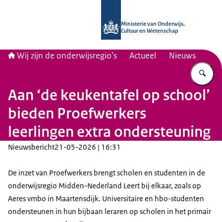
Naar de homepage van Wij zijn de on
Ministerie van Onderwijs,
Cultuur en Wetenschap
Wij zijn de onderwijsregio’s
Actueel
Nieuws
Vu
Aan ‘de keukentafel op school’
bieden Proefwerkers
leerlingen extra ondersteuning
Nieuwsbericht
21-05-2026 | 16:31
De inzet van Proefwerkers brengt scholen en studenten in de
onderwijsregio Midden-Nederland Leert bij elkaar, zoals op
Aeres vmbo in Maartensdijk. Universitaire en hbo-studenten
ondersteunen in hun bijbaan leraren op scholen in het primair