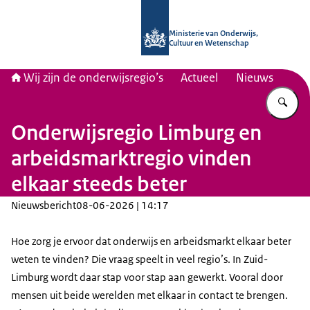
Naar de homepage van Wij zijn de on
Ministerie van Onderwijs,
Cultuur en Wetenschap
Wij zijn de onderwijsregio’s
Actueel
Nieuws
Vu
Onderwijsregio Limburg en
arbeidsmarktregio vinden
elkaar steeds beter
Nieuwsbericht
08-06-2026 | 14:17
Hoe zorg je ervoor dat onderwijs en arbeidsmarkt elkaar beter
weten te vinden? Die vraag speelt in veel regio’s. In Zuid-
Limburg wordt daar stap voor stap aan gewerkt. Vooral door
mensen uit beide werelden met elkaar in contact te brengen.