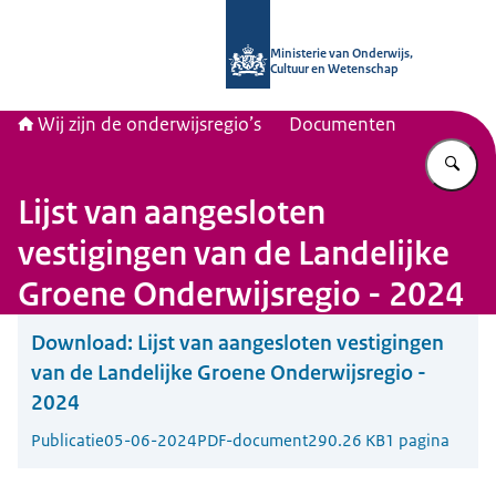
Naar de homepage van Wij zijn de on
Ministerie van Onderwijs,
Cultuur en Wetenschap
Wij zijn de onderwijsregio’s
Documenten
Vu
Lijst van aangesloten
vestigingen van de Landelijke
Groene Onderwijsregio - 2024
Download:
Lijst van aangesloten vestigingen
van de Landelijke Groene Onderwijsregio -
2024
Publicatie
05-06-2024
PDF-document
290.26 KB
1 pagina