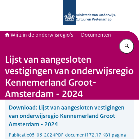
Naar de homepage van Wij zijn de on
Ministerie van Onderwijs,
Cultuur en Wetenschap
Wij zijn de onderwijsregio’s
Documenten
Vu
Lijst van aangesloten
vestigingen van onderwijsregio
Kennemerland Groot-
Amsterdam - 2024
Download:
Lijst van aangesloten vestigingen
van onderwijsregio Kennemerland Groot-
Amsterdam - 2024
Publicatie
05-06-2024
PDF-document
172.17 KB
1 pagina