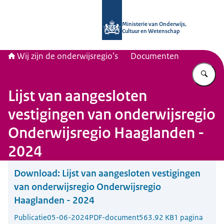
Naar de homepage van Wij zijn de on
Ministerie van Onderwijs,
Cultuur en Wetenschap
Wij zijn de onderwijsregio’s
Documenten
Vu
Lijst van aangesloten
vestigingen van onderwijsregio
Onderwijsregio Haaglanden -
2024
Download:
Lijst van aangesloten vestigingen
van onderwijsregio Onderwijsregio
Haaglanden - 2024
Publicatie
05-06-2024
PDF-document
563.92 KB
1 pagina