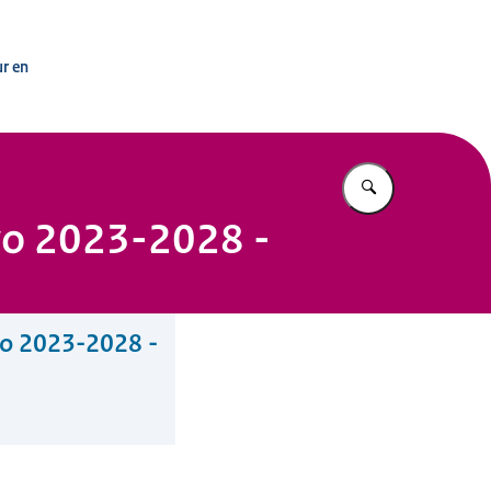
erwijsregio’s
ur en
Vul in wat u z
 vo 2023-2028 -
 vo 2023-2028 -