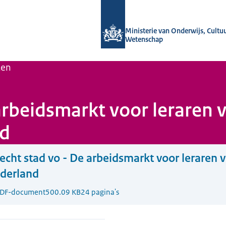
Naar de homepage van Wij zijn de ond
Ministerie van Onderwijs, Cultu
Wetenschap
ten
 arbeidsmarkt voor leraren
d
echt stad vo - De arbeidsmarkt voor leraren
derland
DF-document
500.09 KB
24 pagina's