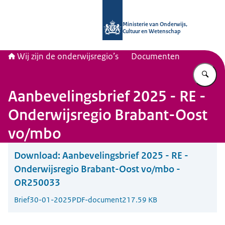
Naar de homepage van Wij zijn de on
Ministerie van Onderwijs,
Cultuur en Wetenschap
Wij zijn de onderwijsregio’s
Documenten
Vu
Aanbevelingsbrief 2025 - RE -
Onderwijsregio Brabant-Oost
vo/mbo
Download:
Aanbevelingsbrief 2025 - RE -
Onderwijsregio Brabant-Oost vo/mbo -
OR250033
Brief
30-01-2025
PDF-document
217.59 KB