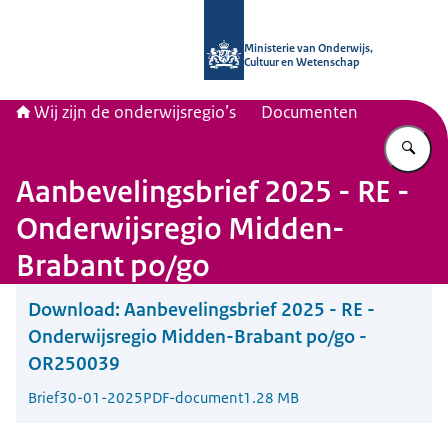
Naar de homepage van Wij zijn de on
Ministerie van Onderwijs,
Cultuur en Wetenschap
Wij zijn de onderwijsregio’s
Documenten
Vu
Aanbevelingsbrief 2025 - RE -
Onderwijsregio Midden-
Brabant po/go
Download:
Aanbevelingsbrief 2025 - RE -
Onderwijsregio Midden-Brabant po/go -
OR250039
Brief
30-01-2025
PDF-document
1.28 MB