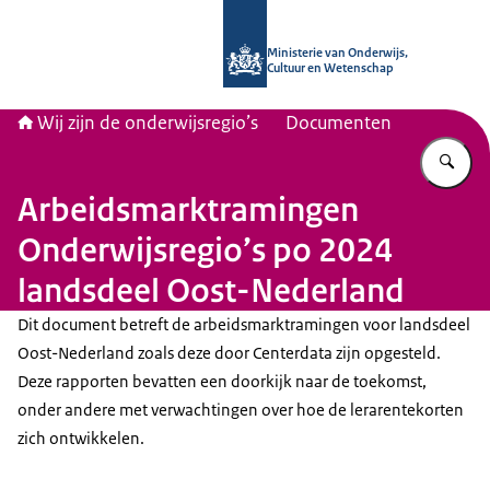
Naar de homepage van Wij zijn de on
Ministerie van Onderwijs,
Cultuur en Wetenschap
Wij zijn de onderwijsregio’s
Documenten
Vu
Arbeidsmarktramingen
Onderwijsregio’s po 2024
landsdeel Oost-Nederland
Dit document betreft de arbeidsmarktramingen voor landsdeel
Oost-Nederland zoals deze door Centerdata zijn opgesteld.
Deze rapporten bevatten een doorkijk naar de toekomst,
onder andere met verwachtingen over hoe de lerarentekorten
zich ontwikkelen.