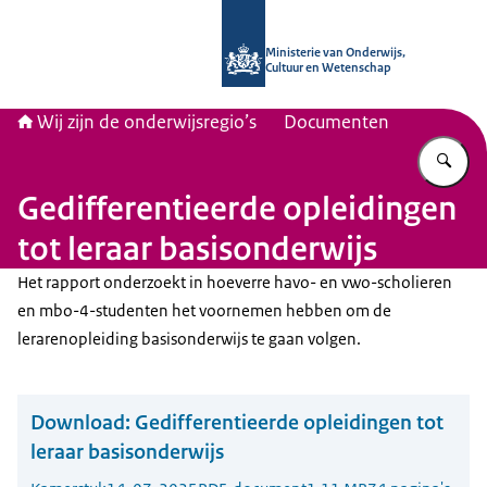
Naar de homepage van Wij zijn de on
Ministerie van Onderwijs,
Cultuur en Wetenschap
Wij zijn de onderwijsregio’s
Documenten
Vu
Gedifferentieerde opleidingen
tot leraar basisonderwijs
Het rapport onderzoekt in hoeverre havo- en vwo-scholieren
en mbo-4-studenten het voornemen hebben om de
lerarenopleiding basisonderwijs te gaan volgen.
Download:
Gedifferentieerde opleidingen tot
leraar basisonderwijs