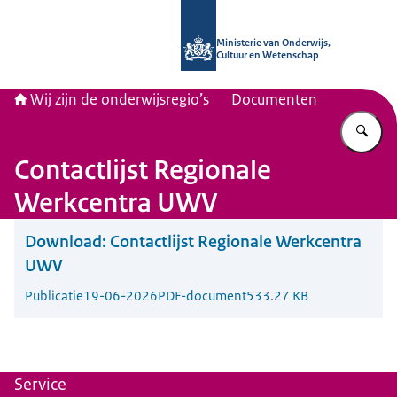
Naar de homepage van Wij zijn de on
Ministerie van Onderwijs,
Cultuur en Wetenschap
Wij zijn de onderwijsregio’s
Documenten
Vu
Contactlijst Regionale
Werkcentra UWV
Download:
Contactlijst Regionale Werkcentra
UWV
Publicatie
19-06-2026
PDF-document
533.27 KB
Service