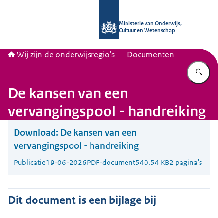
Naar de homepage van Wij zijn de on
Ministerie van Onderwijs,
Cultuur en Wetenschap
Wij zijn de onderwijsregio’s
Documenten
Vu
De kansen van een
vervangingspool - handreiking
Download:
De kansen van een
vervangingspool - handreiking
Publicatie
19-06-2026
PDF-document
540.54 KB
2 pagina's
Dit document is een bijlage bij