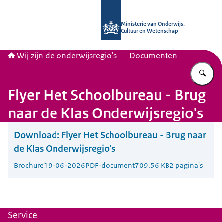
Naar de homepage van Wij zijn de on
Ministerie van Onderwijs,
Cultuur en Wetenschap
Wij zijn de onderwijsregio’s
Documenten
Vu
Flyer Het Schoolbureau - Brug
naar de Klas Onderwijsregio's
Download:
Flyer Het Schoolbureau - Brug naar
de Klas Onderwijsregio's
Brochure
19-06-2026
PDF-document
709.56 KB
2 pagina's
Service