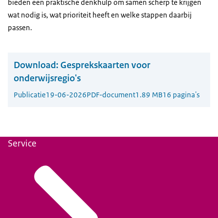
bieden een praktische denkhulp om samen scherp te krijgen
wat nodig is, wat prioriteit heeft en welke stappen daarbij
passen.
Download:
Gesprekskaarten voor
onderwijsregio's
Publicatie
19-06-2026
PDF-document
1.89 MB
16 pagina's
Service