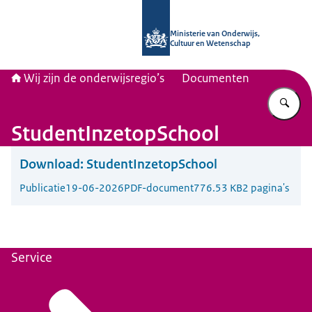
Naar de homepage van Wij zijn de on
Ministerie van Onderwijs,
Cultuur en Wetenschap
Wij zijn de onderwijsregio’s
Documenten
Vu
StudentInzetopSchool
Download:
StudentInzetopSchool
Publicatie
19-06-2026
PDF-document
776.53 KB
2 pagina's
Service