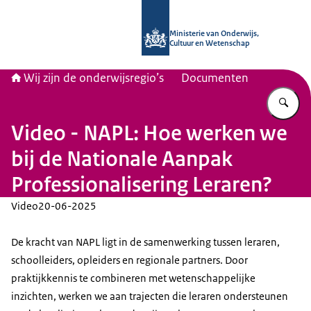
Naar de homepage van Wij zijn de on
Ministerie van Onderwijs,
Cultuur en Wetenschap
Wij zijn de onderwijsregio’s
Documenten
Vu
Video - NAPL: Hoe werken we
bij de Nationale Aanpak
Professionalisering Leraren?
Video
20-06-2025
De kracht van NAPL ligt in de samenwerking tussen leraren,
schoolleiders, opleiders en regionale partners. Door
praktijkkennis te combineren met wetenschappelijke
inzichten, werken we aan trajecten die leraren ondersteunen