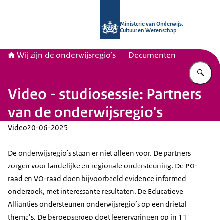
Naar de homepage van Wij zijn de on
Ministerie van Onderwijs,
Cultuur en Wetenschap
Wij zijn de onderwijsregio’s
Documenten
Vu
Video - studiosessie: Partners
van de onderwijsregio's
Video
20-06-2025
De onderwijsregio's staan er niet alleen voor. De partners
zorgen voor landelijke en regionale ondersteuning. De PO-
raad en VO-raad doen bijvoorbeeld evidence informed
onderzoek, met interessante resultaten. De Educatieve
Allianties ondersteunen onderwijsregio’s op een drietal
thema’s. De beroepsgroep doet leerervaringen op in 11