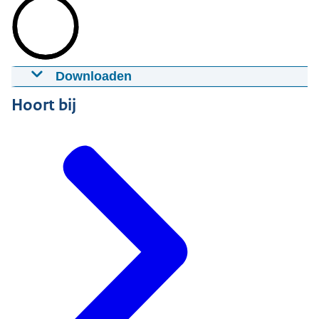
Downloaden
Video - studiosessie: Partners van de
Hoort bij
onderwijsregio's
20-06-2025
01:30:00
mp4
879,4 MB
Download