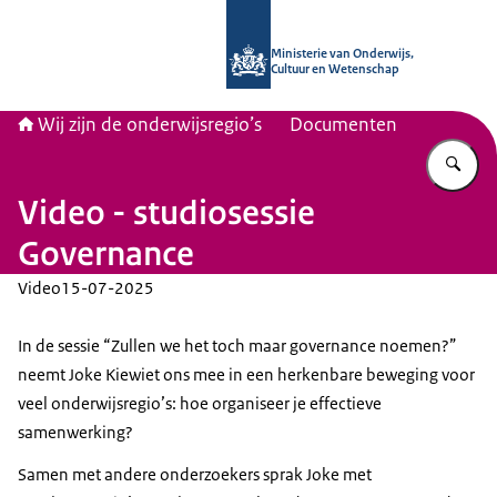
Naar de homepage van Wij zijn de on
Ministerie van Onderwijs,
Cultuur en Wetenschap
Wij zijn de onderwijsregio’s
Documenten
Vu
Video - studiosessie
Governance
Video
15-07-2025
In de sessie “Zullen we het toch maar governance noemen?”
neemt Joke Kiewiet ons mee in een herkenbare beweging voor
veel onderwijsregio’s: hoe organiseer je effectieve
samenwerking?
Samen met andere onderzoekers sprak Joke met