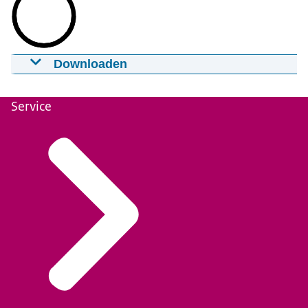
Downloaden
Video - studiosessie Governance
15-07-2025
00:27:16
mp4
Service
Download