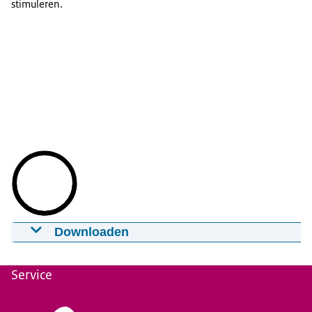
stimuleren.
Downloaden
Tekortmetingen in het po, vo en mbo
19-06-2026
mp4
Service
Download