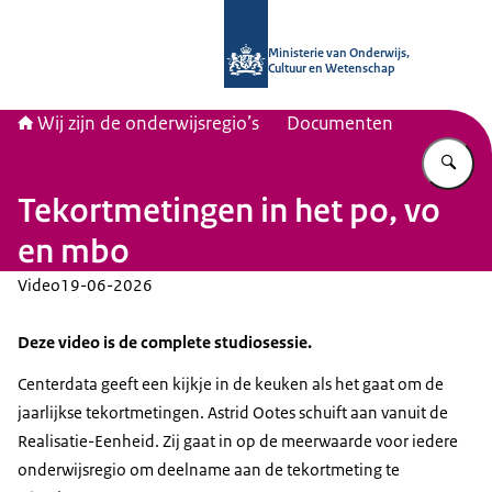
Naar de homepage van Wij zijn de on
Ministerie van Onderwijs,
Cultuur en Wetenschap
Wij zijn de onderwijsregio’s
Documenten
Vu
Tekortmetingen in het po, vo
en mbo
Video
19-06-2026
Deze video is de complete studiosessie.
Centerdata geeft een kijkje in de keuken als het gaat om de
jaarlijkse tekortmetingen. Astrid Ootes schuift aan vanuit de
Realisatie-Eenheid. Zij gaat in op de meerwaarde voor iedere
onderwijsregio om deelname aan de tekortmeting te