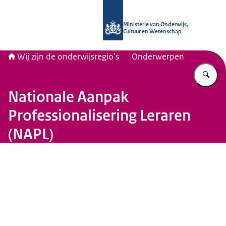
Naar de homepage van Wij zijn de on
Ministerie van Onderwijs,
Cultuur en Wetenschap
Wij zijn de onderwijsregio’s
Onderwerpen
Vu
Nationale Aanpak
Professionalisering Leraren
(NAPL)