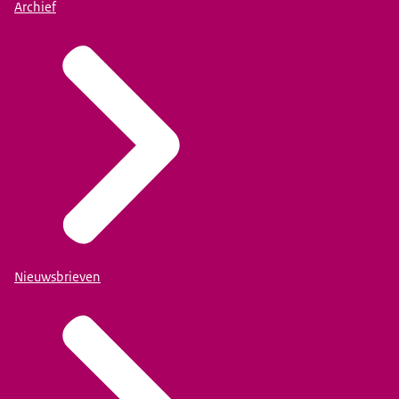
Archief
Nieuwsbrieven
Een link voor het programma van woensdagochtend
18 juni (09.00 uur - 12.30 uur)