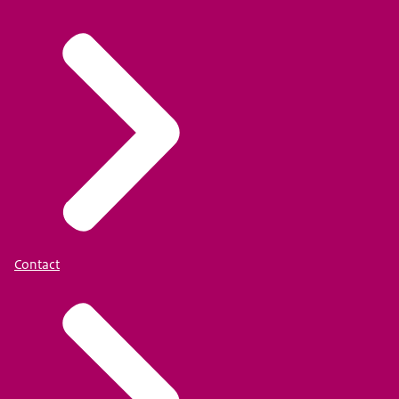
dagen publiceren we video's waarmee de
onderwijsregio's extra worden ondersteund. Dit
materiaal kun je op eigen gelegenheid terugkijken
en/of -luisteren.
Een link voor het programma van maandagochtend
16 juni (09.30 uur - 12.45 uur)
Contact