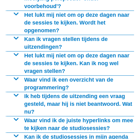
voorbehoud'?
De sessie richt zich op de nieuwe subsidieregeling voor
Het lukt mij niet om op deze dagen naar
de onderwijsregio's. Deze regeling is nog niet
de sessies te kijken. Wordt het
opgenomen?
gepubliceerd. We zijn afhankelijk van een tijdige
publicatie om de sessie door te kunnen laten gaan.
Ja. We nemen alle studiosessies op, zodat je op een
Kan ik vragen stellen tijdens de
later moment alles rustig terug kunt kijken.
uitzendingen?
Ja, je kunt tijdens de uitzendingen vragen stellen via de
Het lukt mij niet om op deze dagen naar
chatfunctie. In de uitzendingen wordt tijd vrij gemaakt
de sessies te kijken. Kan ik nog wel
vragen stellen?
voor het beantwoorden van vragen. Is je vraag niet
beantwoord tijdens de uitzending? Dan zorgen we dat
We zorgen ervoor dat er na elke sessie een e-mailadres
Waar vind ik een overzicht van de
je vraag daarna schriftelijk wordt beantwoord.
beschikbaar is om je vragen te kunnen stellen.
programmering?
Het uitzendschema is te vinden
op deze pagina.
Ik heb tijdens de uitzending een vraag
gesteld, maar hij is niet beantwoord. Wat
nu?
We zorgen dat de onbeantwoorde vragen naderhand
Waar vind ik de juiste hyperlinks om mee
schriftelijk worden beantwoord. Het is hierbij wel
te kijken naar de studiosessies?
belangrijk om jouw e-mailadres te vermelden in de
We hebben vier hyperlinks om live mee te kijken.
Kan ik de studiosessies in mijn agenda