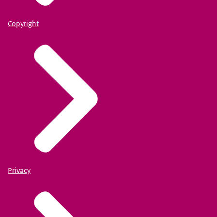
Een link voor het programma van woensdagmiddag
Copyright
18 juni (13.15 uur - 17.30 uur)
De informatie over de studiosessies vind je in
onze
agenda
.
Privacy