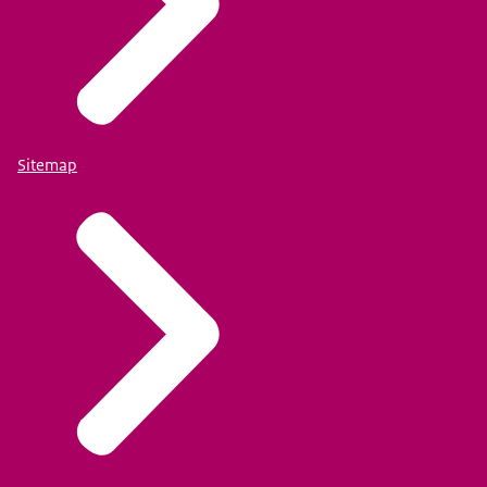
Sitemap
Een link voor het programma van maandagmiddag
16 juni (13.15 uur - 16.00 uur)