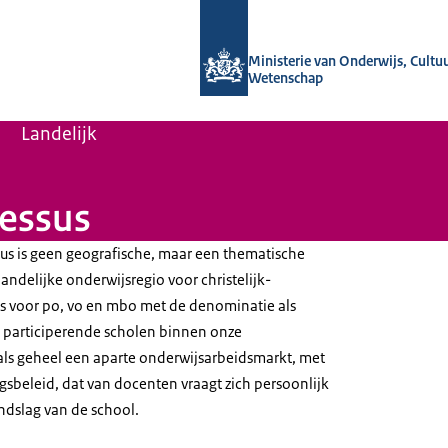
Naar de homepage van Wij zijn de ond
Ministerie van Onderwijs, Cultu
Wetenschap
Landelijk
ressus
us is geen geografische, maar een thematische
landelijke onderwijsregio voor christelijk-
s voor po, vo en mbo met de denominatie als
 participerende scholen binnen onze
ls geheel een aparte onderwijsarbeidsmarkt, met
sbeleid, dat van docenten vraagt zich persoonlijk
ndslag van de school.