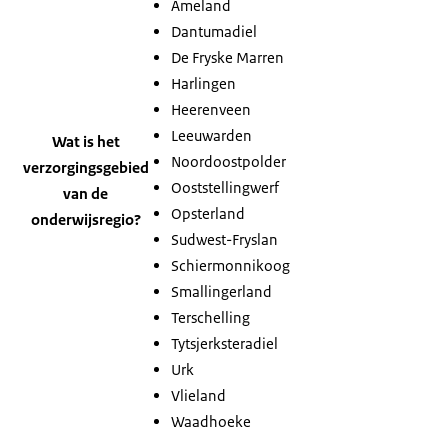
Ameland
Dantumadiel
De Fryske Marren
Harlingen
Heerenveen
Leeuwarden
Wat is het
Noordoostpolder
verzorgingsgebied
Ooststellingwerf
van de
Opsterland
onderwijsregio?
Sudwest-Fryslan
Schiermonnikoog
Smallingerland
Terschelling
Tytsjerksteradiel
Urk
Vlieland
Waadhoeke