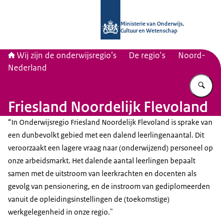
Naar de homepage van Wij zijn de on
Ministerie van Onderwijs,
Cultuur en Wetenschap
Wij zijn de onderwijsregio’s
De regio's
Noord-
Nederland
Vu
Friesland Noordelijk Flevoland
“In Onderwijsregio Friesland Noordelijk Flevoland is sprake van
een dunbevolkt gebied met een dalend leerlingenaantal. Dit
veroorzaakt een lagere vraag naar (onderwijzend) personeel op
onze arbeidsmarkt. Het dalende aantal leerlingen bepaalt
samen met de uitstroom van leerkrachten en docenten als
gevolg van pensionering, en de instroom van gediplomeerden
vanuit de opleidingsinstellingen de (toekomstige)
werkgelegenheid in onze regio."