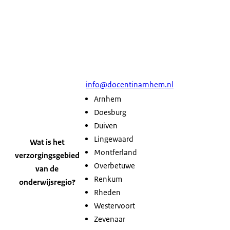
info@docentinarnhem.nl
Arnhem
Doesburg
Duiven
Lingewaard
Wat is het
Montferland
verzorgingsgebied
Overbetuwe
van de
Renkum
onderwijsregio?
Rheden
Westervoort
Zevenaar