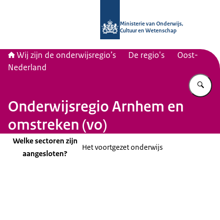
Naar de homepage van Wij zijn de on
Ministerie van Onderwijs,
Cultuur en Wetenschap
Wij zijn de onderwijsregio’s
De regio's
Oost-
Nederland
Vu
Onderwijsregio Arnhem en
omstreken (vo)
Welke sectoren zijn
Het voortgezet onderwijs
aangesloten?