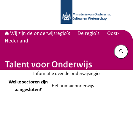
Naar de homepage van Wij zijn de on
Ministerie van Onderwijs,
Cultuur en Wetenschap
Wij zijn de onderwijsregio’s
De regio's
Oost-
Nederland
Vu
Talent voor Onderwijs
Informatie over de onderwijsregio
Welke sectoren zijn
Het primair onderwijs
aangesloten?