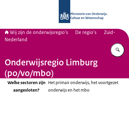
Naar de homepage van Wij zijn de on
Ministerie van Onderwijs,
Cultuur en Wetenschap
Wij zijn de onderwijsregio’s
De regio's
Zuid-
Nederland
Vu
Onderwijsregio Limburg
(po/vo/mbo)
Welke sectoren zijn
Het primair onderwijs, het voortgezet
aangesloten?
onderwijs en het mbo