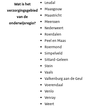
Leudal
Wat is het
Maasgouw
verzorgingsgebied
Maastricht
van de
Meerssen
onderwijsregio?
Nederweert
Roerdalen
Peel en Maas
Roermond
Simpelveld
Sittard-Geleen
Stein
Vaals
Valkenburg aan de Geul
Voerendaal
Venlo
Venray
Weert