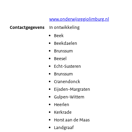
www.onderwijsregiolimburg.nl
Contactgegevens
In ontwikkeling
Beek
Beekdaelen
Brunssum
Beesel
Echt-Susteren
Brunssum
Cranendonck
Eijsden-Margraten
Gulpen-Wittem
Heerlen
Kerkrade
Horst aan de Maas
Landgraaf