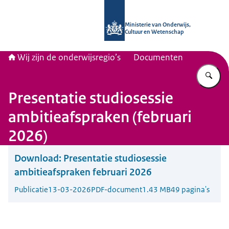
Naar de homepage van Wij zijn de on
Ministerie van Onderwijs,
Cultuur en Wetenschap
Wij zijn de onderwijsregio’s
Documenten
Vu
Presentatie studiosessie
ambitieafspraken (februari
2026)
Download:
Presentatie studiosessie
ambitieafspraken februari 2026
Publicatie
13-03-2026
PDF-document
1.43 MB
49 pagina's