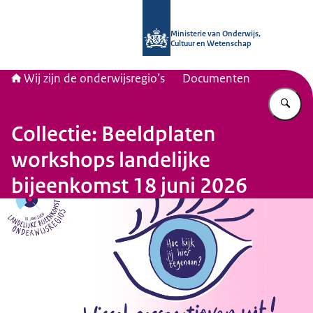
Naar de homepage van Wij zijn de on
Ministerie van Onderwijs,
Cultuur en Wetenschap
Wij zijn de onderwijsregio’s
Documenten
Vu
Collectie: Beeldplaten
workshops landelijke
bijeenkomst 18 juni 2026