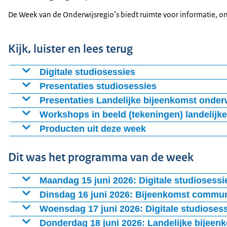
De Week van de Onderwijsregio’s biedt ruimte voor informatie, on
Kijk, luister en lees terug
Digitale studiosessies
Presentaties studiosessies
Presentaties Landelijke bijeenkomst onderw
Lees de gegeven presentaties van de workshops tijdens de 
Workshops in beeld (tekeningen) landelijk
Producten uit deze week
Ga naar de collectie van presentaties (wo
Algemeen:
Dit was het programma van de week
Maandag 15 juni 2026: Digitale studiosessi
Dinsdag 16 juni 2026: Bijeenkomst commun
De programmamanagers communicatie uit de onderwijsregio’
Woensdag 17 juni 2026: Digitale studioses
11.00 uur tot 12.30 uur: Vragenuur met DUS-I
Donderdag 18 juni 2026: Landelijke bijeen