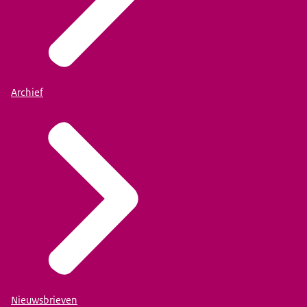
Archief
Met Claudie Grgić (PO-Raad) en Dylan Vianen (VO-raad
16.45 uur tot 17.00 uur: Afsluiting van de dag
Nieuwsbrieven