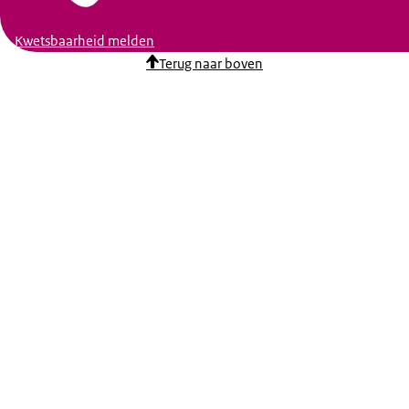
Kwetsbaarheid melden
Terug naar boven
09.30 uur tot 10.15 uur: Opening van de Week van de O
Met Marcel Bamberg en Manon Engberts, programmadir
11.00 uur tot 12.00 uur: Sturingsdilemma’s in de onderw