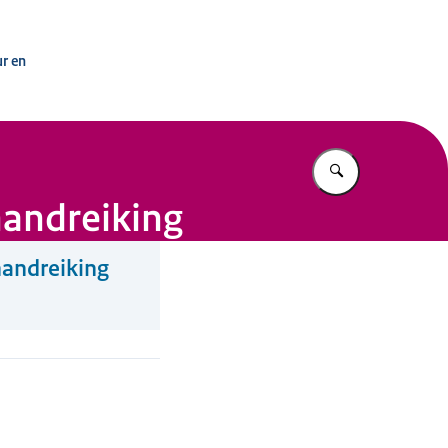
erwijsregio’s
ur en
Vul in wat u z
handreiking
handreiking