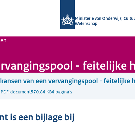
Naar de homepage van Wij zijn de ond
Ministerie van Onderwijs, Cultu
Wetenschap
ten
vangingspool - feitelijke 
kansen van een vervangingspool - feitelijke 
6
PDF-document
570.84 KB
4 pagina's
 is een bijlage bij