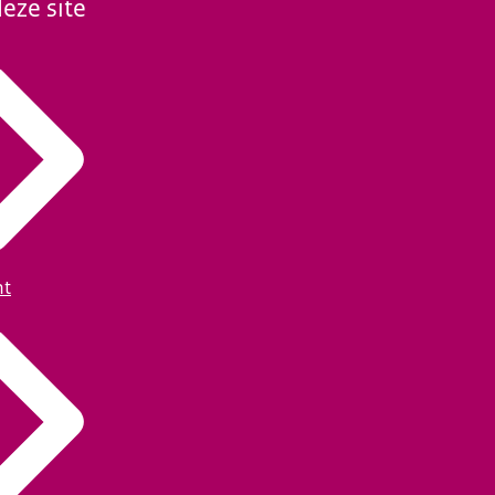
eze site
ht