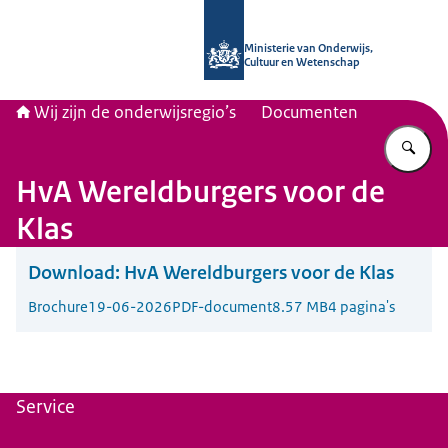
Naar de homepage van Wij zijn de on
Ministerie van Onderwijs,
Cultuur en Wetenschap
Wij zijn de onderwijsregio’s
Documenten
Vu
HvA Wereldburgers voor de
Klas
Download:
HvA Wereldburgers voor de Klas
Brochure
19-06-2026
PDF-document
8.57 MB
4 pagina's
Service