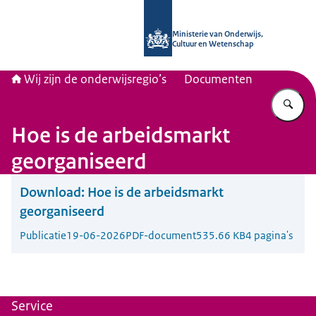
Naar de homepage van Wij zijn de on
Ministerie van Onderwijs,
Cultuur en Wetenschap
Wij zijn de onderwijsregio’s
Documenten
Vu
Hoe is de arbeidsmarkt
georganiseerd
Download:
Hoe is de arbeidsmarkt
georganiseerd
Publicatie
19-06-2026
PDF-document
535.66 KB
4 pagina's
Service