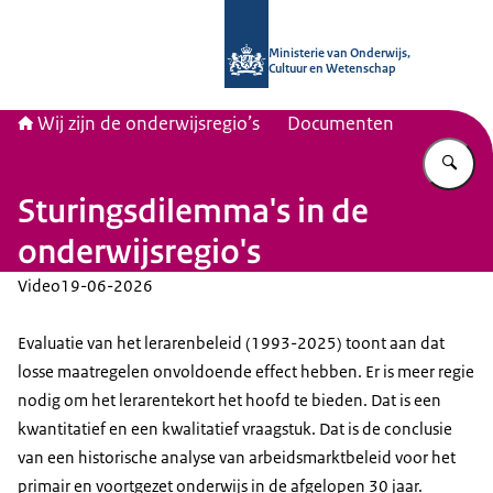
Naar de homepage van Wij zijn de on
Ministerie van Onderwijs,
Cultuur en Wetenschap
Wij zijn de onderwijsregio’s
Documenten
Vu
Sturingsdilemma's in de
onderwijsregio's
Video
19-06-2026
Evaluatie van het lerarenbeleid (1993-2025) toont aan dat
losse maatregelen onvoldoende effect hebben. Er is meer regie
nodig om het lerarentekort het hoofd te bieden. Dat is een
kwantitatief en een kwalitatief vraagstuk. Dat is de conclusie
van een historische analyse van arbeidsmarktbeleid voor het
primair en voortgezet onderwijs in de afgelopen 30 jaar.