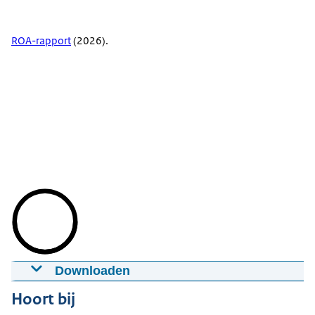
ROA-rapport
(2026).
Downloaden
Sturingsdilemma's in de onderwijsregio's
Hoort bij
19-06-2026
mp4